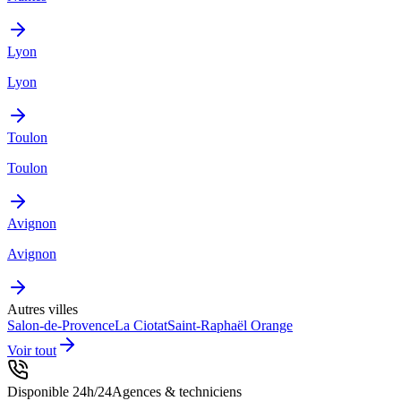
Lyon
Lyon
Toulon
Toulon
Avignon
Avignon
Autres villes
Salon-de-Provence
La Ciotat
Saint-Raphaël
Orange
Voir tout
Disponible 24h/24
Agences & techniciens