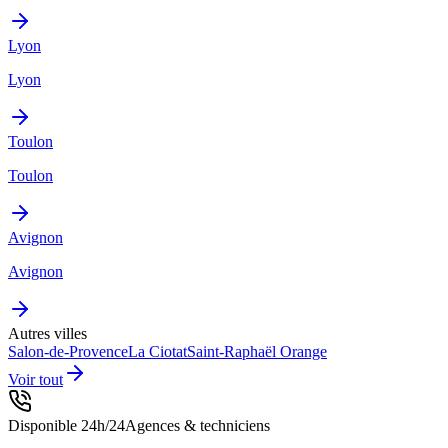
Lyon
Lyon
Toulon
Toulon
Avignon
Avignon
Autres villes
Salon-de-Provence
La Ciotat
Saint-Raphaël
Orange
Voir tout
Disponible 24h/24
Agences & techniciens