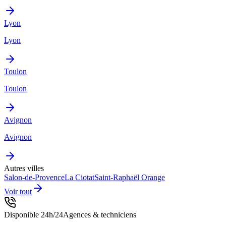
Lyon
Lyon
Toulon
Toulon
Avignon
Avignon
Autres villes
Salon-de-Provence
La Ciotat
Saint-Raphaël
Orange
Voir tout
Disponible 24h/24
Agences & techniciens