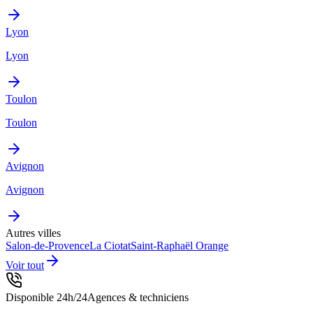
Lyon
Lyon
Toulon
Toulon
Avignon
Avignon
Autres villes
Salon-de-Provence
La Ciotat
Saint-Raphaël
Orange
Voir tout
Disponible 24h/24
Agences & techniciens