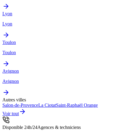
Lyon
Lyon
Toulon
Toulon
Avignon
Avignon
Autres villes
Salon-de-Provence
La Ciotat
Saint-Raphaël
Orange
Voir tout
Disponible 24h/24
Agences & techniciens