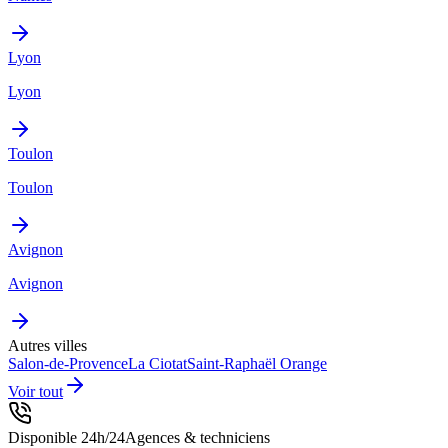
Lyon
Lyon
Toulon
Toulon
Avignon
Avignon
Autres villes
Salon-de-Provence
La Ciotat
Saint-Raphaël
Orange
Voir tout
Disponible 24h/24
Agences & techniciens