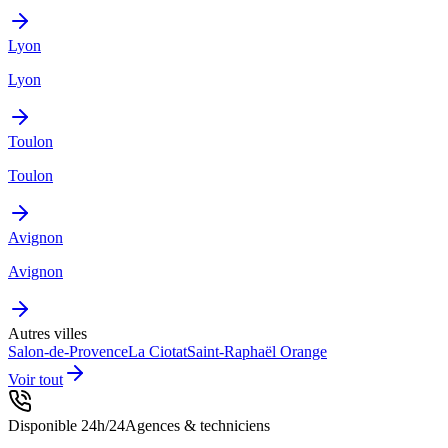
Lyon
Lyon
Toulon
Toulon
Avignon
Avignon
Autres villes
Salon-de-Provence
La Ciotat
Saint-Raphaël
Orange
Voir tout
Disponible 24h/24
Agences & techniciens