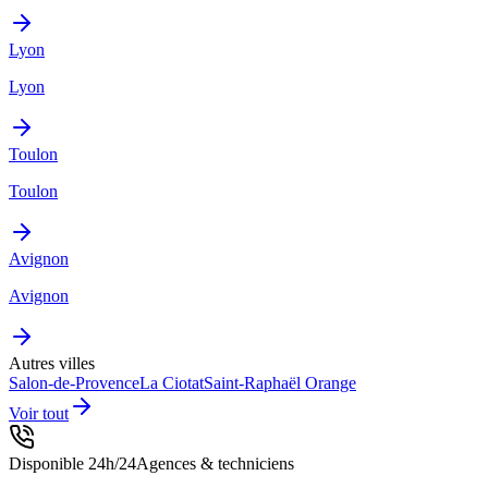
Lyon
Lyon
Toulon
Toulon
Avignon
Avignon
Autres villes
Salon-de-Provence
La Ciotat
Saint-Raphaël
Orange
Voir tout
Disponible 24h/24
Agences & techniciens