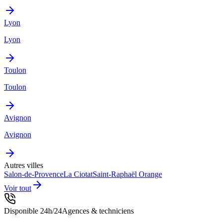
Lyon
Lyon
Toulon
Toulon
Avignon
Avignon
Autres villes
Salon-de-Provence
La Ciotat
Saint-Raphaël
Orange
Voir tout
Disponible 24h/24
Agences & techniciens