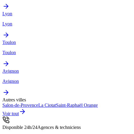
Lyon
Lyon
Toulon
Toulon
Avignon
Avignon
Autres villes
Salon-de-Provence
La Ciotat
Saint-Raphaël
Orange
Voir tout
Disponible 24h/24
Agences & techniciens