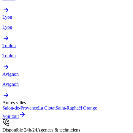
Lyon
Lyon
Toulon
Toulon
Avignon
Avignon
Autres villes
Salon-de-Provence
La Ciotat
Saint-Raphaël
Orange
Voir tout
Disponible 24h/24
Agences & techniciens