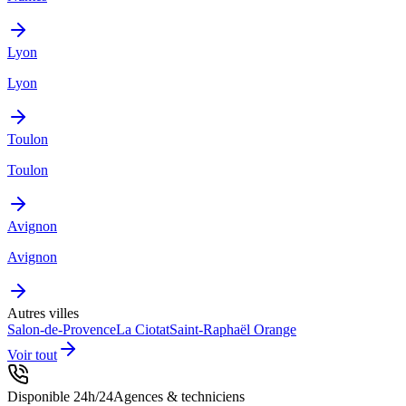
Lyon
Lyon
Toulon
Toulon
Avignon
Avignon
Autres villes
Salon-de-Provence
La Ciotat
Saint-Raphaël
Orange
Voir tout
Disponible 24h/24
Agences & techniciens