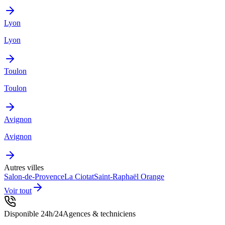
Lyon
Lyon
Toulon
Toulon
Avignon
Avignon
Autres villes
Salon-de-Provence
La Ciotat
Saint-Raphaël
Orange
Voir tout
Disponible 24h/24
Agences & techniciens