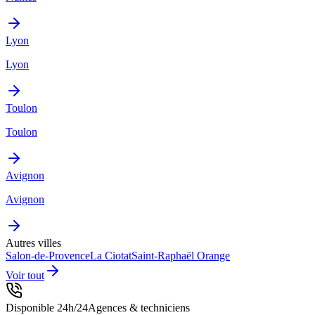
Lyon
Lyon
Toulon
Toulon
Avignon
Avignon
Autres villes
Salon-de-Provence
La Ciotat
Saint-Raphaël
Orange
Voir tout
Disponible 24h/24
Agences & techniciens