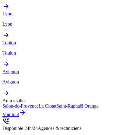
Lyon
Lyon
Toulon
Toulon
Avignon
Avignon
Autres villes
Salon-de-Provence
La Ciotat
Saint-Raphaël
Orange
Voir tout
Disponible 24h/24
Agences & techniciens