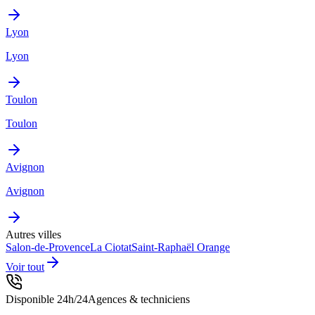
Lyon
Lyon
Toulon
Toulon
Avignon
Avignon
Autres villes
Salon-de-Provence
La Ciotat
Saint-Raphaël
Orange
Voir tout
Disponible 24h/24
Agences & techniciens