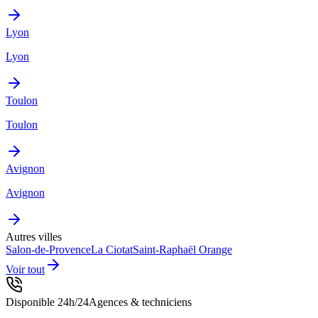
Lyon
Lyon
Toulon
Toulon
Avignon
Avignon
Autres villes
Salon-de-Provence
La Ciotat
Saint-Raphaël
Orange
Voir tout
Disponible 24h/24
Agences & techniciens