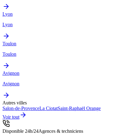
Lyon
Lyon
Toulon
Toulon
Avignon
Avignon
Autres villes
Salon-de-Provence
La Ciotat
Saint-Raphaël
Orange
Voir tout
Disponible 24h/24
Agences & techniciens