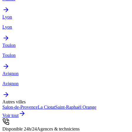
Lyon
Lyon
Toulon
Toulon
Avignon
Avignon
Autres villes
Salon-de-Provence
La Ciotat
Saint-Raphaël
Orange
Voir tout
Disponible 24h/24
Agences & techniciens