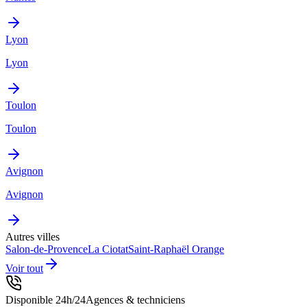
Lyon
Lyon
Toulon
Toulon
Avignon
Avignon
Autres villes
Salon-de-Provence
La Ciotat
Saint-Raphaël
Orange
Voir tout
Disponible 24h/24
Agences & techniciens