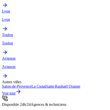
Lyon
Lyon
Toulon
Toulon
Avignon
Avignon
Autres villes
Salon-de-Provence
La Ciotat
Saint-Raphaël
Orange
Voir tout
Disponible 24h/24
Agences & techniciens