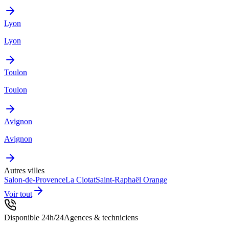
Lyon
Lyon
Toulon
Toulon
Avignon
Avignon
Autres villes
Salon-de-Provence
La Ciotat
Saint-Raphaël
Orange
Voir tout
Disponible 24h/24
Agences & techniciens