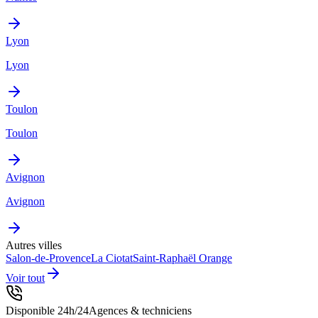
Lyon
Lyon
Toulon
Toulon
Avignon
Avignon
Autres villes
Salon-de-Provence
La Ciotat
Saint-Raphaël
Orange
Voir tout
Disponible 24h/24
Agences & techniciens