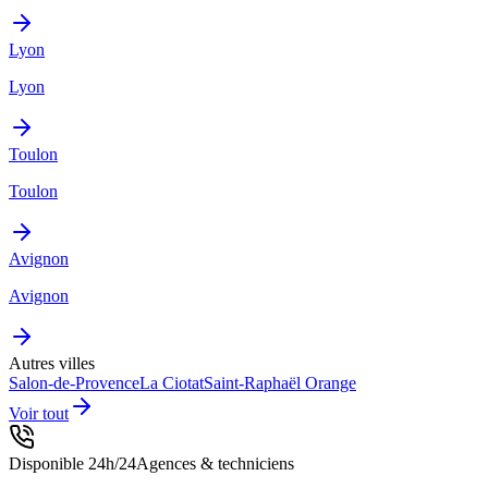
Lyon
Lyon
Toulon
Toulon
Avignon
Avignon
Autres villes
Salon-de-Provence
La Ciotat
Saint-Raphaël
Orange
Voir tout
Disponible 24h/24
Agences & techniciens