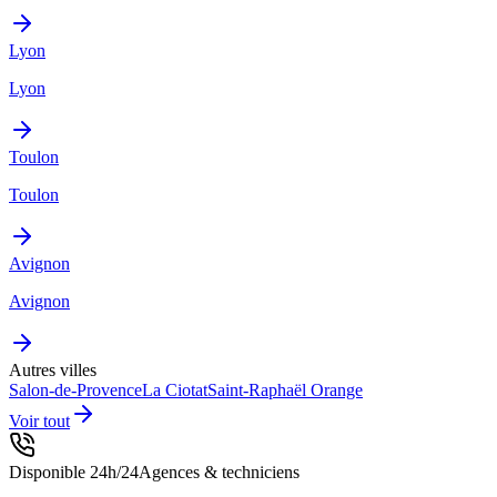
Lyon
Lyon
Toulon
Toulon
Avignon
Avignon
Autres villes
Salon-de-Provence
La Ciotat
Saint-Raphaël
Orange
Voir tout
Disponible 24h/24
Agences & techniciens