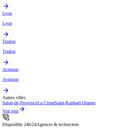
Lyon
Lyon
Toulon
Toulon
Avignon
Avignon
Autres villes
Salon-de-Provence
La Ciotat
Saint-Raphaël
Orange
Voir tout
Disponible 24h/24
Agences & techniciens