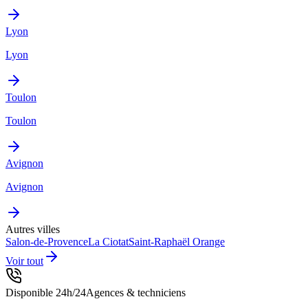
Lyon
Lyon
Toulon
Toulon
Avignon
Avignon
Autres villes
Salon-de-Provence
La Ciotat
Saint-Raphaël
Orange
Voir tout
Disponible 24h/24
Agences & techniciens