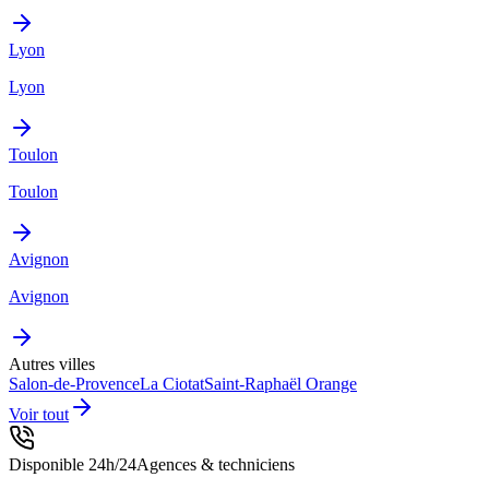
Lyon
Lyon
Toulon
Toulon
Avignon
Avignon
Autres villes
Salon-de-Provence
La Ciotat
Saint-Raphaël
Orange
Voir tout
Disponible 24h/24
Agences & techniciens