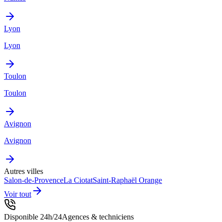
Lyon
Lyon
Toulon
Toulon
Avignon
Avignon
Autres villes
Salon-de-Provence
La Ciotat
Saint-Raphaël
Orange
Voir tout
Disponible 24h/24
Agences & techniciens