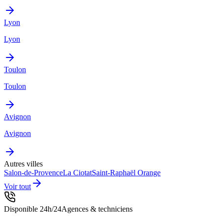
Lyon
Lyon
Toulon
Toulon
Avignon
Avignon
Autres villes
Salon-de-Provence
La Ciotat
Saint-Raphaël
Orange
Voir tout
Disponible 24h/24
Agences & techniciens