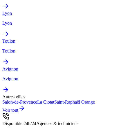
Lyon
Lyon
Toulon
Toulon
Avignon
Avignon
Autres villes
Salon-de-Provence
La Ciotat
Saint-Raphaël
Orange
Voir tout
Disponible 24h/24
Agences & techniciens