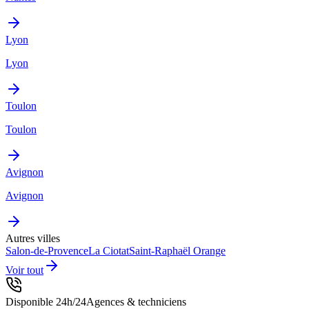
Lyon
Lyon
Toulon
Toulon
Avignon
Avignon
Autres villes
Salon-de-Provence
La Ciotat
Saint-Raphaël
Orange
Voir tout
Disponible 24h/24
Agences & techniciens