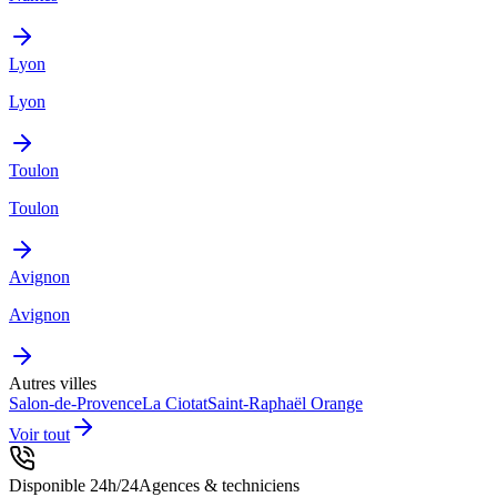
Lyon
Lyon
Toulon
Toulon
Avignon
Avignon
Autres villes
Salon-de-Provence
La Ciotat
Saint-Raphaël
Orange
Voir tout
Disponible 24h/24
Agences & techniciens