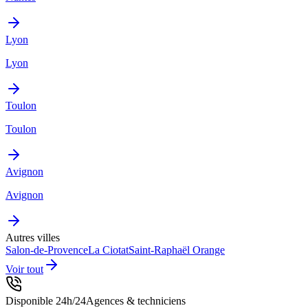
Lyon
Lyon
Toulon
Toulon
Avignon
Avignon
Autres villes
Salon-de-Provence
La Ciotat
Saint-Raphaël
Orange
Voir tout
Disponible 24h/24
Agences & techniciens