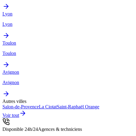
Lyon
Lyon
Toulon
Toulon
Avignon
Avignon
Autres villes
Salon-de-Provence
La Ciotat
Saint-Raphaël
Orange
Voir tout
Disponible 24h/24
Agences & techniciens