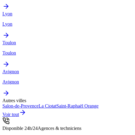
Lyon
Lyon
Toulon
Toulon
Avignon
Avignon
Autres villes
Salon-de-Provence
La Ciotat
Saint-Raphaël
Orange
Voir tout
Disponible 24h/24
Agences & techniciens