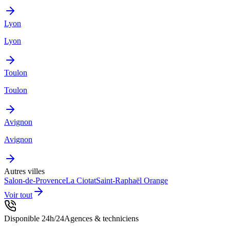
Lyon
Lyon
Toulon
Toulon
Avignon
Avignon
Autres villes
Salon-de-Provence
La Ciotat
Saint-Raphaël
Orange
Voir tout
Disponible 24h/24
Agences & techniciens