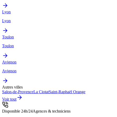
Lyon
Lyon
Toulon
Toulon
Avignon
Avignon
Autres villes
Salon-de-Provence
La Ciotat
Saint-Raphaël
Orange
Voir tout
Disponible 24h/24
Agences & techniciens