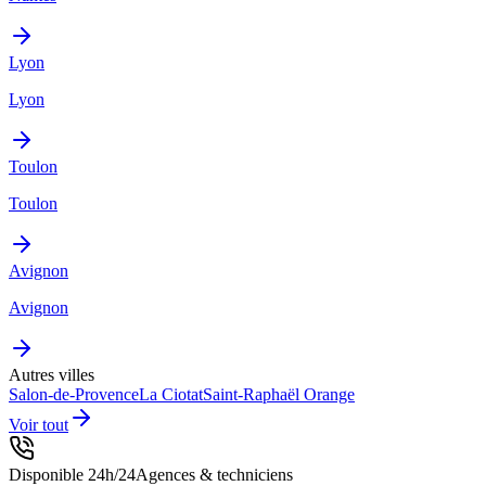
Lyon
Lyon
Toulon
Toulon
Avignon
Avignon
Autres villes
Salon-de-Provence
La Ciotat
Saint-Raphaël
Orange
Voir tout
Disponible 24h/24
Agences & techniciens