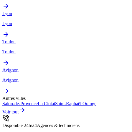
Lyon
Lyon
Toulon
Toulon
Avignon
Avignon
Autres villes
Salon-de-Provence
La Ciotat
Saint-Raphaël
Orange
Voir tout
Disponible 24h/24
Agences & techniciens