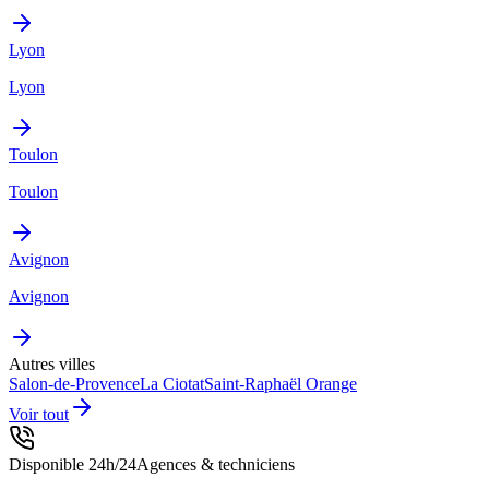
Lyon
Lyon
Toulon
Toulon
Avignon
Avignon
Autres villes
Salon-de-Provence
La Ciotat
Saint-Raphaël
Orange
Voir tout
Disponible 24h/24
Agences & techniciens