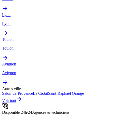
Lyon
Lyon
Toulon
Toulon
Avignon
Avignon
Autres villes
Salon-de-Provence
La Ciotat
Saint-Raphaël
Orange
Voir tout
Disponible 24h/24
Agences & techniciens