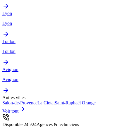
Lyon
Lyon
Toulon
Toulon
Avignon
Avignon
Autres villes
Salon-de-Provence
La Ciotat
Saint-Raphaël
Orange
Voir tout
Disponible 24h/24
Agences & techniciens