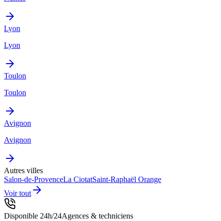
Lyon
Lyon
Toulon
Toulon
Avignon
Avignon
Autres villes
Salon-de-Provence
La Ciotat
Saint-Raphaël
Orange
Voir tout
Disponible 24h/24
Agences & techniciens