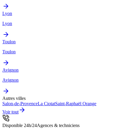
Lyon
Lyon
Toulon
Toulon
Avignon
Avignon
Autres villes
Salon-de-Provence
La Ciotat
Saint-Raphaël
Orange
Voir tout
Disponible 24h/24
Agences & techniciens