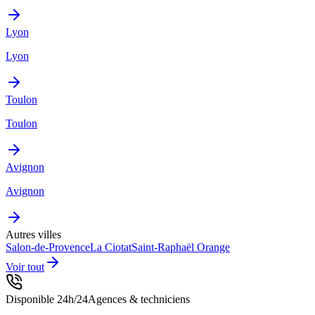
Lyon
Lyon
Toulon
Toulon
Avignon
Avignon
Autres villes
Salon-de-Provence
La Ciotat
Saint-Raphaël
Orange
Voir tout
Disponible 24h/24
Agences & techniciens