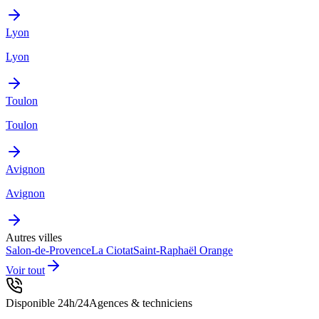
Lyon
Lyon
Toulon
Toulon
Avignon
Avignon
Autres villes
Salon-de-Provence
La Ciotat
Saint-Raphaël
Orange
Voir tout
Disponible 24h/24
Agences & techniciens