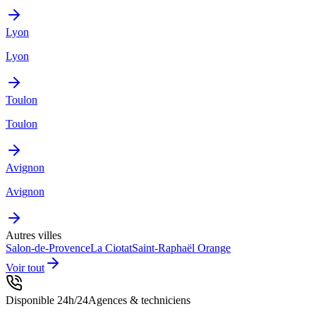
Lyon
Lyon
Toulon
Toulon
Avignon
Avignon
Autres villes
Salon-de-Provence
La Ciotat
Saint-Raphaël
Orange
Voir tout
Disponible 24h/24
Agences & techniciens