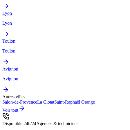
Lyon
Lyon
Toulon
Toulon
Avignon
Avignon
Autres villes
Salon-de-Provence
La Ciotat
Saint-Raphaël
Orange
Voir tout
Disponible 24h/24
Agences & techniciens