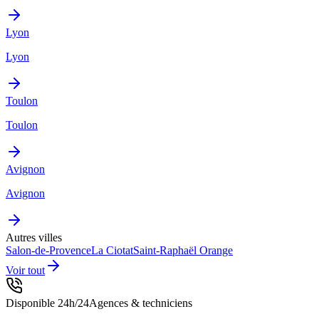
Lyon
Lyon
Toulon
Toulon
Avignon
Avignon
Autres villes
Salon-de-Provence
La Ciotat
Saint-Raphaël
Orange
Voir tout
Disponible 24h/24
Agences & techniciens